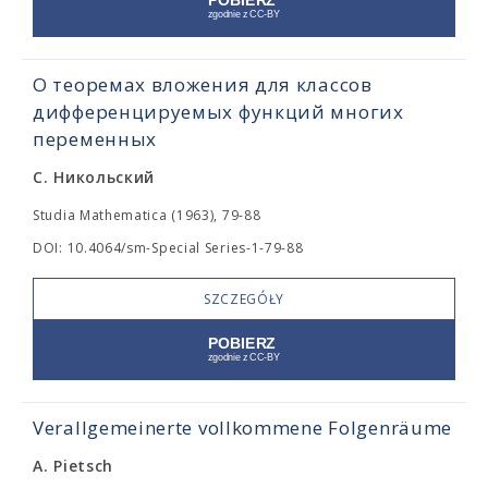
О теоремах вложения для классов
дифференцируемых функций многих
переменных
С. Никольский
Studia Mathematica (1963), 79-88
DOI: 10.4064/sm-Special Series-1-79-88
SZCZEGÓŁY
Verallgemeinerte vollkommene Folgenräume
A. Pietsch