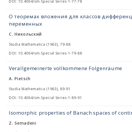
DOI: 10.4064/sm-Special Series-1-77-78
О теоремах вложения для классов дифферен
переменных
С. Никольский
Studia Mathematica (1963), 79-88
DOI: 10.4064/sm-Special Series-1-79-88
Verallgemeinerte vollkommene Folgenräume
A. Pietsch
Studia Mathematica (1963), 89-91
DOI: 10.4064/sm-Special Series-1-89-91
Isomorphic properties of Banach spaces of cont
Z. Semadeni