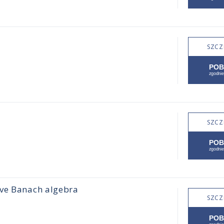
SZCZ
SZCZ
ive Banach algebra
SZCZ