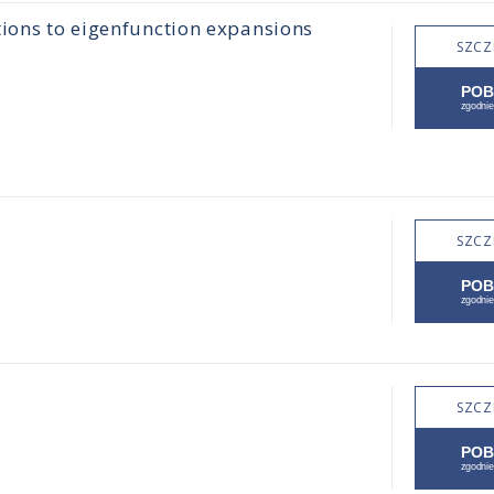
tions to eigenfunction expansions
SZCZ
SZCZ
SZCZ