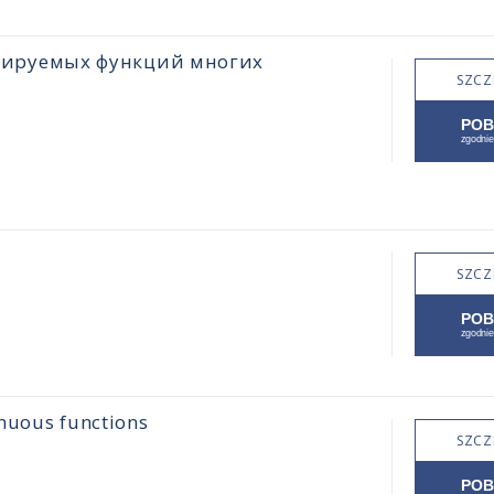
цируемых функций многих
SZCZ
SZCZ
inuous functions
SZCZ