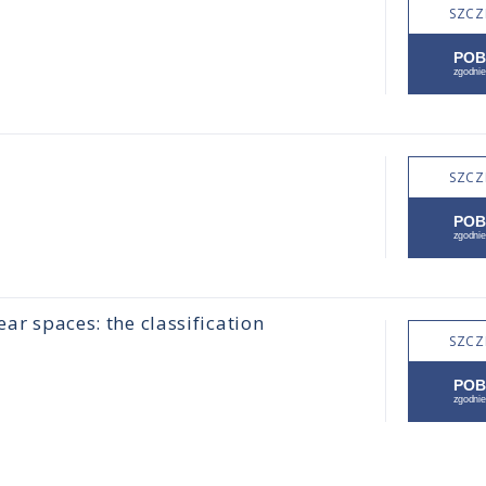
SZCZ
SZCZ
ear spaces: the classification
SZCZ