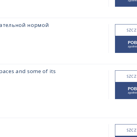
цательной нормой
SZCZ
paces and some of its
SZCZ
SZCZ