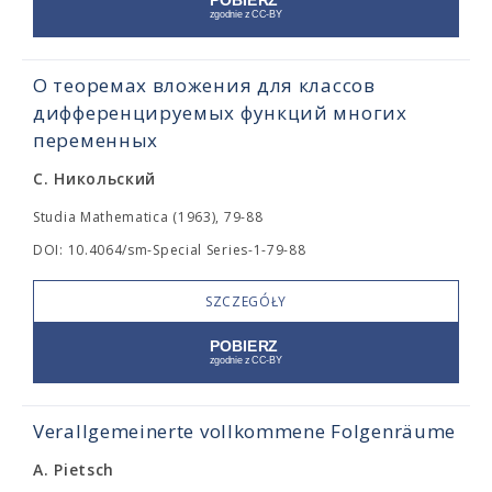
О теоремах вложения для классов
дифференцируемых функций многих
переменных
С. Никольский
Studia Mathematica (1963), 79-88
DOI: 10.4064/sm-Special Series-1-79-88
SZCZEGÓŁY
Verallgemeinerte vollkommene Folgenräume
A. Pietsch