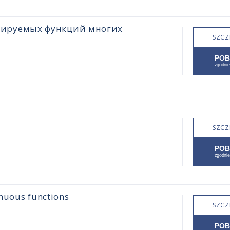
цируемых функций многих
SZCZ
SZCZ
inuous functions
SZCZ