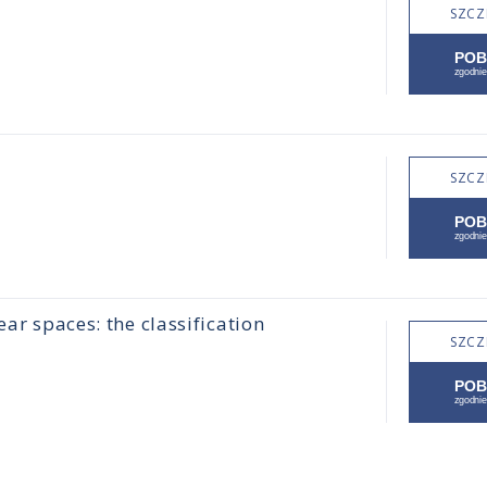
SZCZ
SZCZ
ear spaces: the classification
SZCZ