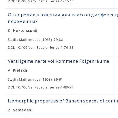
DOI: 10.4064/sm-Special Series-1-77-78
О теоремах вложения для классов дифферен
переменных
С. Никольский
Studia Mathematica (1963), 79-88
DOI: 10.4064/sm-Special Series-1-79-88
Verallgemeinerte vollkommene Folgenräume
A. Pietsch
Studia Mathematica (1963), 89-91
DOI: 10.4064/sm-Special Series-1-89-91
Isomorphic properties of Banach spaces of cont
Z. Semadeni