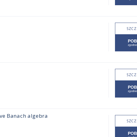
SZCZ
SZCZ
ive Banach algebra
SZCZ