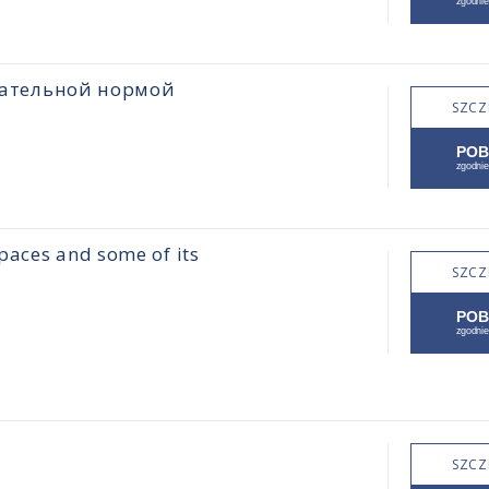
цательной нормой
SZCZ
paces and some of its
SZCZ
SZCZ