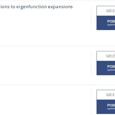
tions to eigenfunction expansions
SZCZ
SZCZ
SZCZ