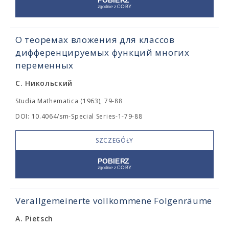
О теоремах вложения для классов
дифференцируемых функций многих
переменных
С. Никольский
Studia Mathematica (1963), 79-88
DOI: 10.4064/sm-Special Series-1-79-88
SZCZEGÓŁY
Verallgemeinerte vollkommene Folgenräume
A. Pietsch