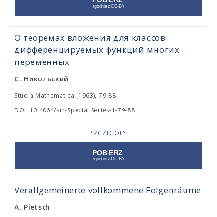
О теоремах вложения для классов
дифференцируемых функций многих
переменных
С. Никольский
Studia Mathematica (1963), 79-88
DOI: 10.4064/sm-Special Series-1-79-88
SZCZEGÓŁY
Verallgemeinerte vollkommene Folgenräume
A. Pietsch