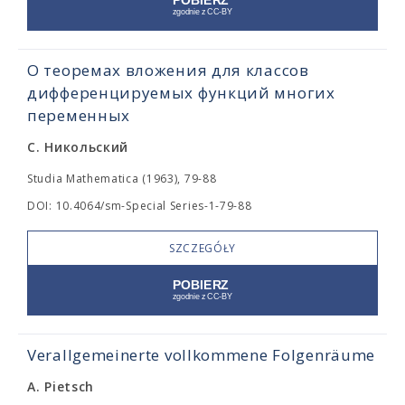
О теоремах вложения для классов
дифференцируемых функций многих
переменных
С. Никольский
Studia Mathematica (1963), 79-88
DOI: 10.4064/sm-Special Series-1-79-88
SZCZEGÓŁY
Verallgemeinerte vollkommene Folgenräume
A. Pietsch