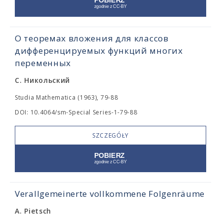
О теоремах вложения для классов
дифференцируемых функций многих
переменных
С. Никольский
Studia Mathematica (1963), 79-88
DOI: 10.4064/sm-Special Series-1-79-88
SZCZEGÓŁY
Verallgemeinerte vollkommene Folgenräume
A. Pietsch