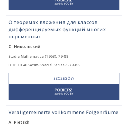
О теоремах вложения для классов
дифференцируемых функций многих
переменных
С. Никольский
Studia Mathematica (1963), 79-88
DOI: 10.4064/sm-Special Series-1-79-88
SZCZEGÓŁY
Verallgemeinerte vollkommene Folgenräume
A. Pietsch