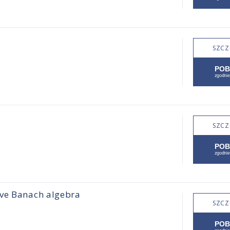
SZCZ
SZCZ
ive Banach algebra
SZCZ