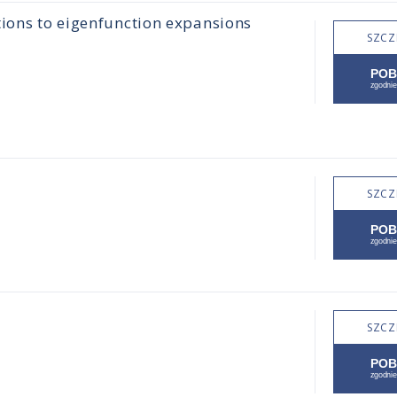
tions to eigenfunction expansions
SZCZ
SZCZ
SZCZ