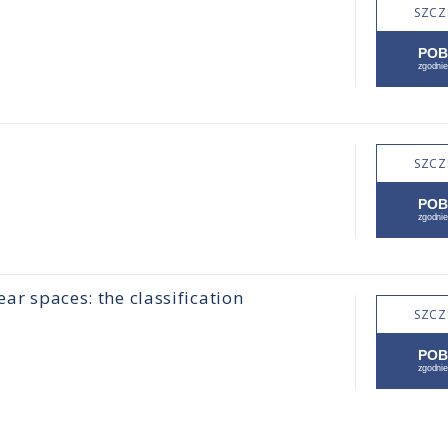
SZCZ
SZCZ
ear spaces: the classification
SZCZ