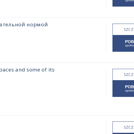
цательной нормой
SZCZ
paces and some of its
SZCZ
SZCZ