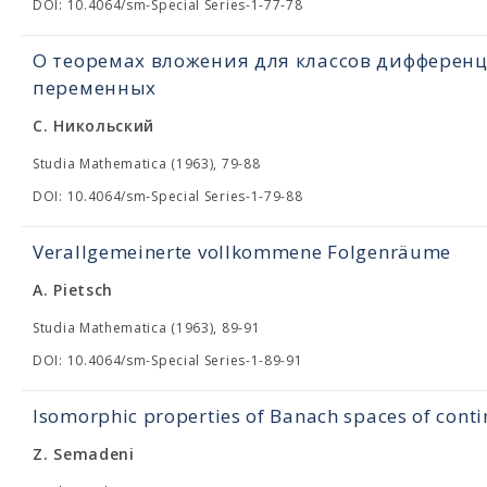
DOI: 10.4064/sm-Special Series-1-77-78
О теоремах вложения для классов дифферен
переменных
С. Никольский
Studia Mathematica (1963), 79-88
DOI: 10.4064/sm-Special Series-1-79-88
Verallgemeinerte vollkommene Folgenräume
A. Pietsch
Studia Mathematica (1963), 89-91
DOI: 10.4064/sm-Special Series-1-89-91
Isomorphic properties of Banach spaces of cont
Z. Semadeni