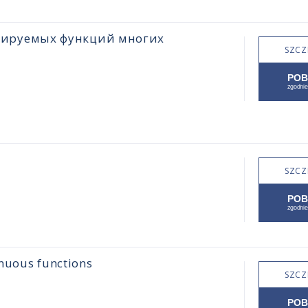
цируемых функций многих
SZCZ
SZCZ
inuous functions
SZCZ