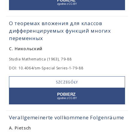
О теоремах вложения для классов
дифференцируемых функций многих
переменных
С. Никольский
Studia Mathematica (1963), 79-88
DOI: 10.4064/sm-Special Series-1-79-88
SZCZEGÓŁY
Verallgemeinerte vollkommene Folgenräume
A. Pietsch