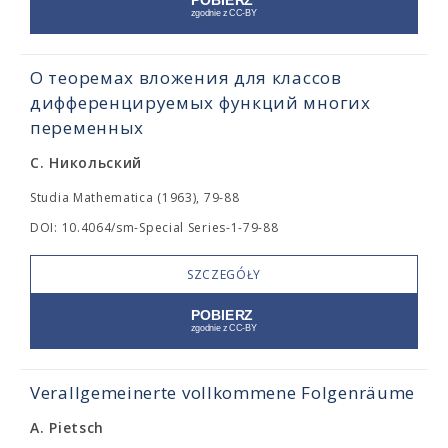
О теоремах вложения для классов
дифференцируемых функций многих
переменных
С. Никольский
Studia Mathematica (1963), 79-88
DOI: 10.4064/sm-Special Series-1-79-88
SZCZEGÓŁY
Verallgemeinerte vollkommene Folgenräume
A. Pietsch