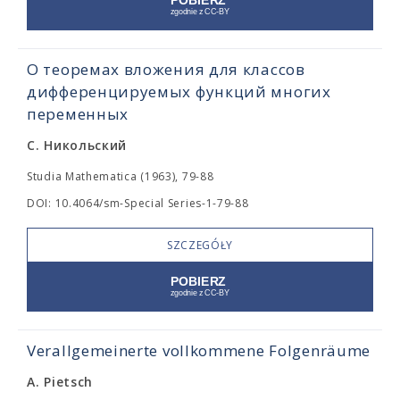
О теоремах вложения для классов
дифференцируемых функций многих
переменных
С. Никольский
Studia Mathematica (1963), 79-88
DOI: 10.4064/sm-Special Series-1-79-88
SZCZEGÓŁY
Verallgemeinerte vollkommene Folgenräume
A. Pietsch