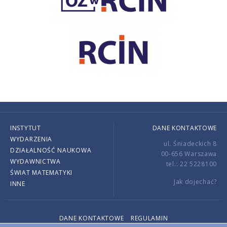
INSTYTUT
DANE KONTAKTOWE
WYDARZENIA
ul. Śniadeckich 8
DZIAŁALNOŚĆ NAUKOWA
00-656 Warszawa
WYDAWNICTWA
tel.: 22 5228100
ŚWIAT MATEMATYKI
Jak dojechać?
INNE
DANE KONTAKTOWE
REGULAMIN