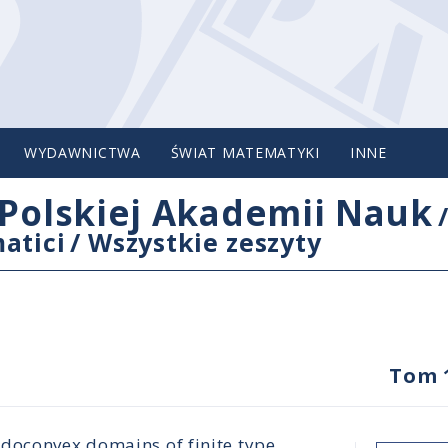
WYDAWNICTWA
ŚWIAT MATEMATYKI
INNE
Polskiej Akademii Nauk
atici
/
Wszystkie zeszyty
Tom 
doconvex domains of finite type