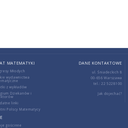
IAT MATEMATYKI
DANE KONTAKTOWE
gresy Młodych
ul. Śniadeckich 8
kie wydawnictwa
00-656 Warszawa
ematyczne
tel.: 22 5228100
tki z wykładów
gium Dziekanów i
Jak dojechać?
ektorów
datne linki
tni Polscy Matematycy
E
je gościnne