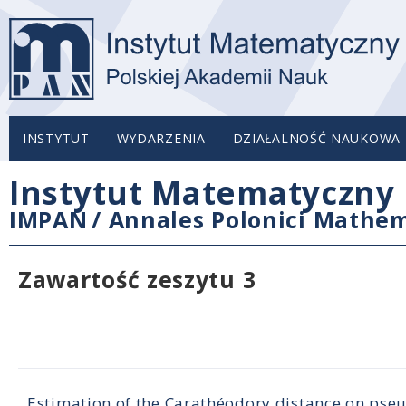
INSTYTUT
WYDARZENIA
DZIAŁALNOŚĆ NAUKOWA
Instytut Matematyczny 
IMPAN
/
Annales Polonici Mathem
Zawartość zeszytu 3
Estimation of the Carathéodory distance on pseu