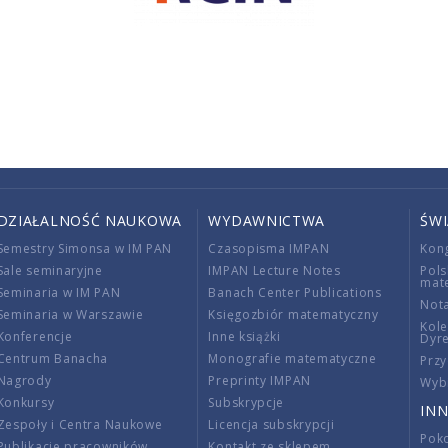
DZIAŁALNOŚĆ NAUKOWA
WYDAWNICTWA
ŚW
Semestry Simonsa w IM PAN
Czasopisma IMPAN
Kon
Sale seminaryjne
IMPAN Lecture Notes
Pols
mat
Seminaria w IM PAN
Banach Center Publications
Nota
Seminaria w Warszawie
Księgozbiór matematyczny
Kole
Konferencje
Inne książki
Dyr
Centrum Banacha
Monografie matematyczne
Przy
Nagrody
Preprinty IMPAN
Wybi
Konkursy
Subskrypcje
INN
Zespoły i Centra Naukowe
Licencja subskrypcji
Poko
Publikacje pracowników
Kontakt ze sklepem