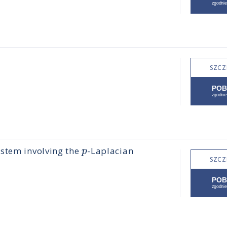
SZCZ
p
ystem involving the
-Laplacian
SZCZ