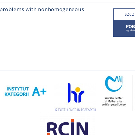
ue problems with nonhomogeneous
SZCZ