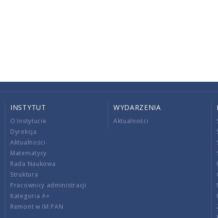
INSTYTUT
WYDARZENIA
O Instytucie
Aktualności
Dyrekcja
Aktualności
Matematycy
Rada Naukowa
Struktura
Pracownicy administracji
Kategoria A+
Remont w IM PAN