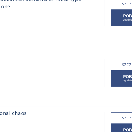
SZCZ
 one
SZCZ
ional chaos
SZCZ