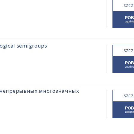
SZCZ
ogical semigroups
SZCZ
 непрерывных многозначных
SZCZ