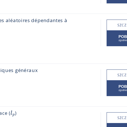
les aléatoires dépendantes à
SZCZ
triques généraux
SZCZ
l
ace (
)
p
SZCZ