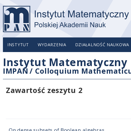
INSTYTUT
WYDARZENIA
DZIAŁALNOŚĆ NAUKOWA
Instytut Matematyczny 
IMPAN
/
Colloquium Mathemati
Zawartość zeszytu 2
On dense subsets of Boolean algebras