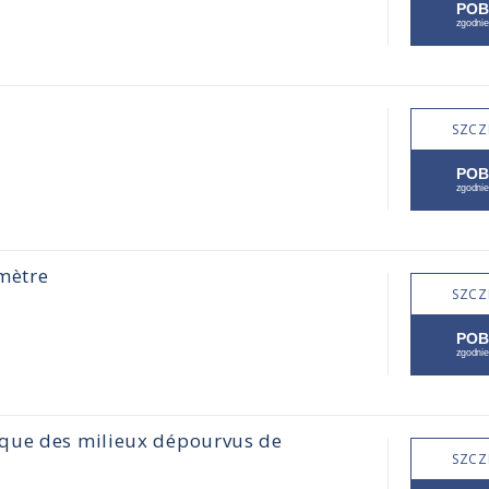
SZCZ
mètre
SZCZ
ique des milieux dépourvus de
SZCZ