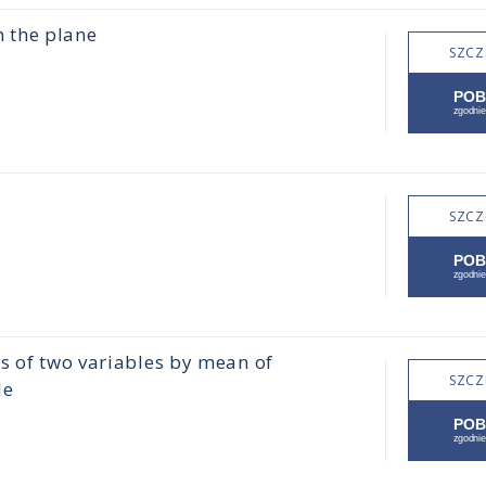
 the plane
SZCZ
SZCZ
s of two variables by mean of
SZCZ
le