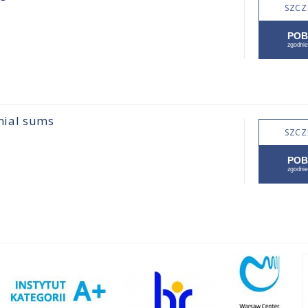
SZCZ
mial sums
SZCZ