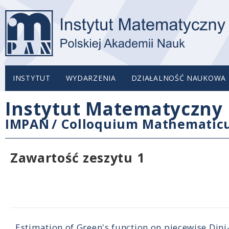
INSTYTUT
WYDARZENIA
DZIAŁALNOŚĆ NAUKOWA
Instytut Matematyczny 
IMPAN
/
Colloquium Mathemati
Zawartość zeszytu 1
Estimation of Green's function on piecewise Di