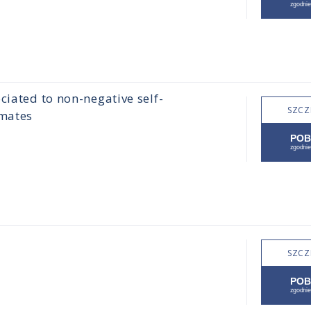
ciated to non-negative self-
SZCZ
imates
SZCZ