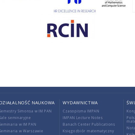
DZIAŁALNOŚĆ NAUKOWA
WYDAWNICTWA
ŚW
Semestry Simonsa w IM PAN
Czasopisma IMPAN
Kon
Sale seminaryjne
IMPAN Lecture Notes
Pols
mat
Seminaria w IM PAN
Banach Center Publications
Nota
Seminaria w Warszawie
Księgozbiór matematyczny
Kole