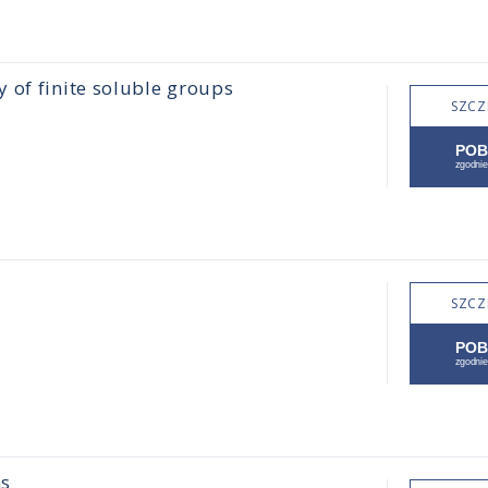
y of finite soluble groups
SZCZ
SZCZ
ns