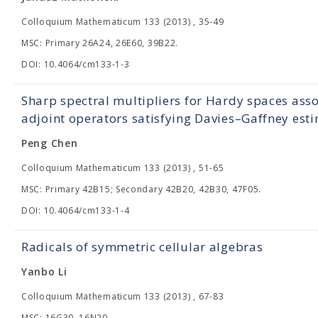
Colloquium Mathematicum 133 (2013) , 35-49
MSC: Primary 26A24, 26E60, 39B22.
DOI: 10.4064/cm133-1-3
Sharp spectral multipliers for Hardy spaces asso
adjoint operators satisfying Davies–Gaffney est
Peng Chen
Colloquium Mathematicum 133 (2013) , 51-65
MSC: Primary 42B15; Secondary 42B20, 42B30, 47F05.
DOI: 10.4064/cm133-1-4
Radicals of symmetric cellular algebras
Yanbo Li
Colloquium Mathematicum 133 (2013) , 67-83
MSC: 16G30, 16N20.