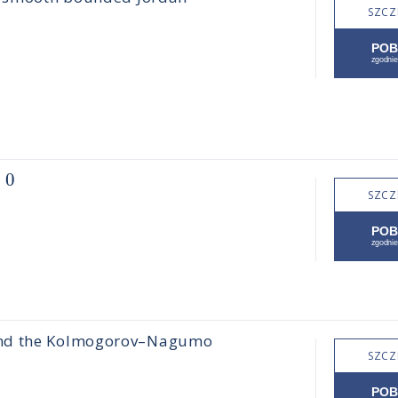
SZCZ
=
0
SZCZ
 and the Kolmogorov–Nagumo
SZCZ