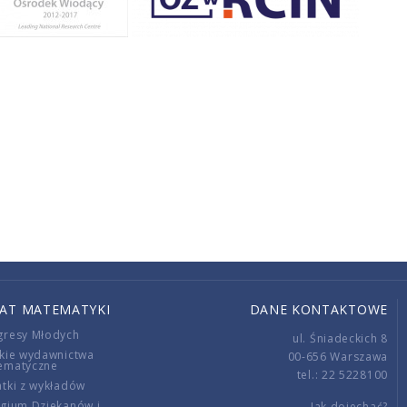
IAT MATEMATYKI
DANE KONTAKTOWE
gresy Młodych
ul. Śniadeckich 8
kie wydawnictwa
00-656 Warszawa
ematyczne
tel.: 22 5228100
tki z wykładów
gium Dziekanów i
Jak dojechać?