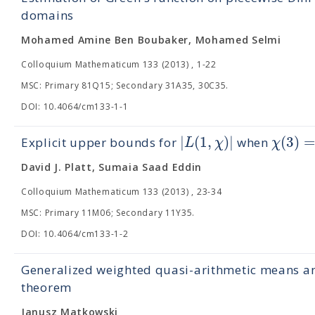
domains
Mohamed Amine Ben Boubaker, Mohamed Selmi
Colloquium Mathematicum 133 (2013) , 1-22
MSC: Primary 81Q15; Secondary 31A35, 30C35.
DOI: 10.4064/cm133-1-1
|
(
1
,
)
|
(
3
)
L
χ
χ
Explicit upper bounds for
when
David J. Platt, Sumaia Saad Eddin
Colloquium Mathematicum 133 (2013) , 23-34
MSC: Primary 11M06; Secondary 11Y35.
DOI: 10.4064/cm133-1-2
Generalized weighted quasi-arithmetic means
theorem
Janusz Matkowski