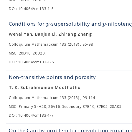
DOI: 10.4064/cm133-1-5
p
p
Conditions for
-supersolubility and
-nilpotenc
Wenai Yan, Baojun Li, Zhirang Zhang
Colloquium Mathematicum 133 (2013) , 85-98
MSC: 20D10, 20D20.
DOI: 10.4064/cm133-1-6
Non-transitive points and porosity
T. K. Subrahmonian Moothathu
Colloquium Mathematicum 133 (2013) , 99-114
MSC: Primary 54H20, 26A16; Secondary 37B10, 37E05, 28A05.
DOI: 10.4064/cm133-1-7
On the Cauchy problem for convolution equatio