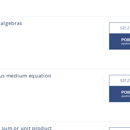
 algebras
SZCZ
rous medium equation
SZCZ
o sum or unit product