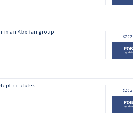
n in an Abelian group
SZCZ
-Hopf modules
SZCZ