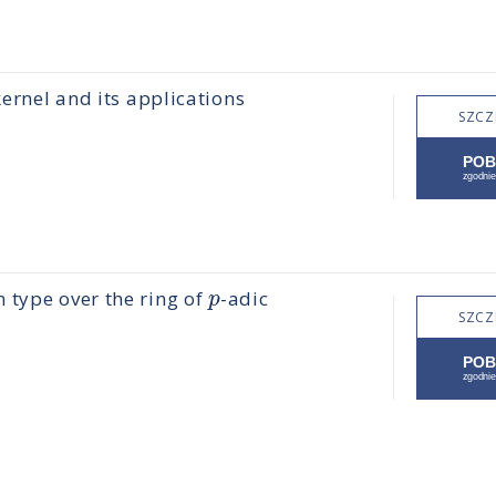
kernel and its applications
SZCZ
p
 type over the ring of
-adic
SZCZ