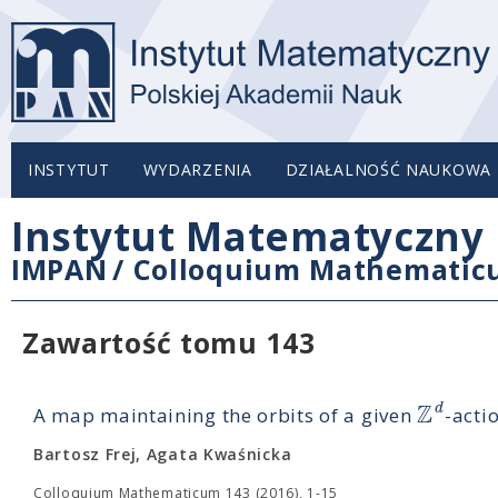
INSTYTUT
WYDARZENIA
DZIAŁALNOŚĆ NAUKOWA
Instytut Matematyczny 
IMPAN
/
Colloquium Mathemati
Zawartość tomu 143
Z
d
A map maintaining the orbits of a given
-acti
Bartosz Frej, Agata Kwaśnicka
Colloquium Mathematicum 143 (2016), 1-15