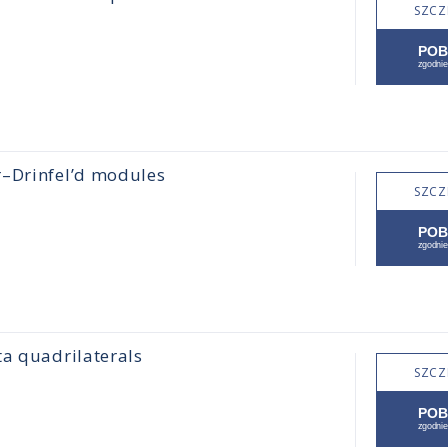
SZCZ
r–Drinfel’d modules
SZCZ
ta quadrilaterals
SZCZ