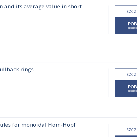
n and its average value in short
SZCZ
ullback rings
SZCZ
dules for monoidal Hom-Hopf
SZCZ