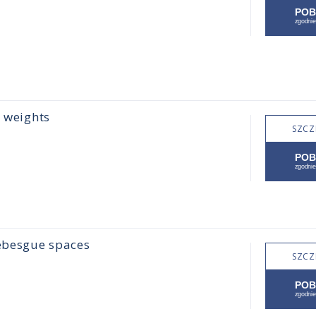
t weights
SZCZ
ebesgue spaces
SZCZ