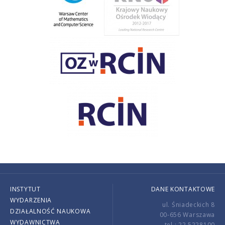
INSTYTUT
DANE KONTAKTOWE
WYDARZENIA
ul. Śniadeckich 8
DZIAŁALNOŚĆ NAUKOWA
00-656 Warszawa
WYDAWNICTWA
tel.: 22 5228100