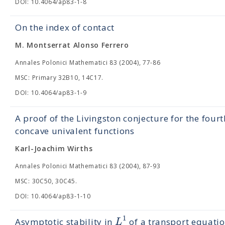
DOI: 10.4064/ap83-1-8
On the index of contact
M. Montserrat Alonso Ferrero
Annales Polonici Mathematici 83 (2004), 77-86
MSC: Primary 32B10, 14C17.
DOI: 10.4064/ap83-1-9
A proof of the Livingston conjecture for the fourth
concave univalent functions
Karl-Joachim Wirths
Annales Polonici Mathematici 83 (2004), 87-93
MSC: 30C50, 30C45.
DOI: 10.4064/ap83-1-10
1
L
Asymptotic stability in
of a transport equati