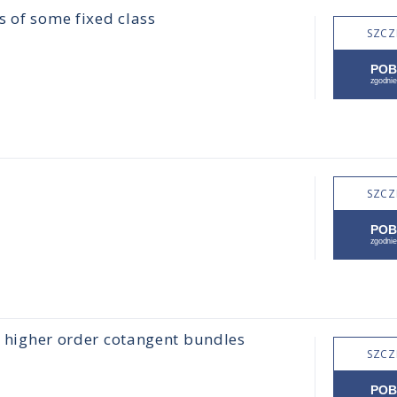
s of some fixed class
SZCZ
SZCZ
on higher order cotangent bundles
SZCZ