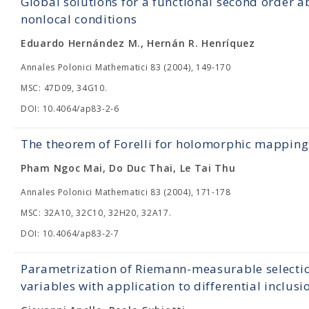
Global solutions for a functional second order 
nonlocal conditions
Eduardo Hernández M., Hernán R. Henríquez
Annales Polonici Mathematici 83 (2004), 149-170
MSC: 47D09, 34G10.
DOI: 10.4064/ap83-2-6
The theorem of Forelli for holomorphic mapping
Pham Ngoc Mai, Do Duc Thai, Le Tai Thu
Annales Polonici Mathematici 83 (2004), 171-178
MSC: 32A10, 32C10, 32H20, 32A17.
DOI: 10.4064/ap83-2-7
Parametrization of Riemann-measurable selectio
variables with application to differential inclusi