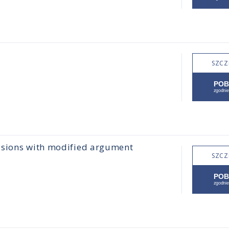
SZCZ
usions with modified argument
SZCZ