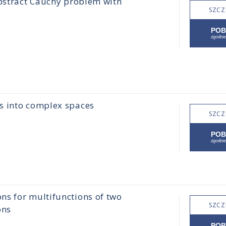
abstract Cauchy problem with
SZCZ
s into complex spaces
SZCZ
ns for multifunctions of two
SZCZ
ons