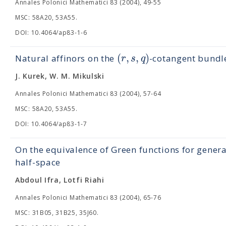
Annales Polonici Mathematici 83 (2004), 49-55
MSC: 58A20, 53A55.
DOI: 10.4064/ap83-1-6
(
,
,
)
r
s
q
Natural affinors on the
-cotangent bundle
J. Kurek, W. M. Mikulski
Annales Polonici Mathematici 83 (2004), 57-64
MSC: 58A20, 53A55.
DOI: 10.4064/ap83-1-7
On the equivalence of Green functions for gener
half-space
Abdoul Ifra, Lotfi Riahi
Annales Polonici Mathematici 83 (2004), 65-76
MSC: 31B05, 31B25, 35J60.