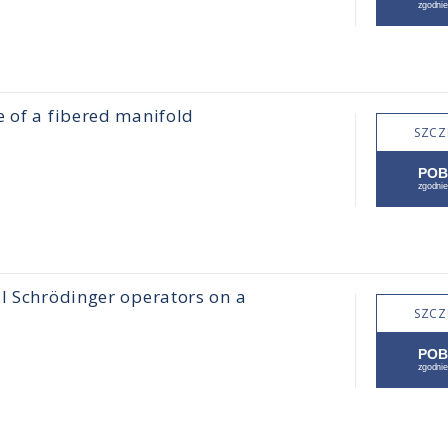
 of a fibered manifold
SZCZ
al Schrödinger operators on a
SZCZ