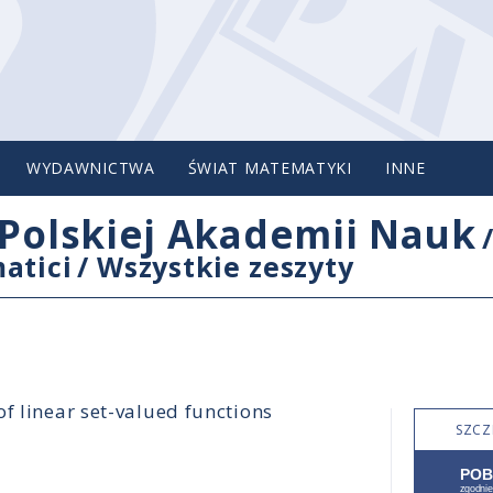
WYDAWNICTWA
ŚWIAT MATEMATYKI
INNE
Polskiej Akademii Nauk
atici
/
Wszystkie zeszyty
f linear set-valued functions
SZCZ