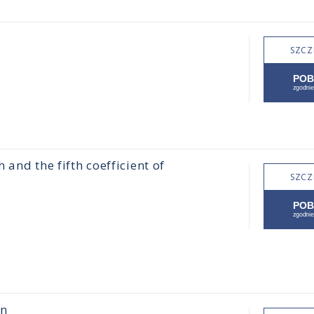
SZCZ
 and the fifth coefficient of
SZCZ
on