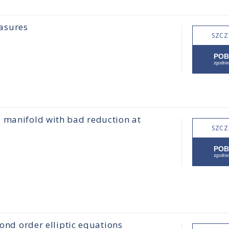
asures
SZCZ
 manifold with bad reduction at
SZCZ
cond order elliptic equations