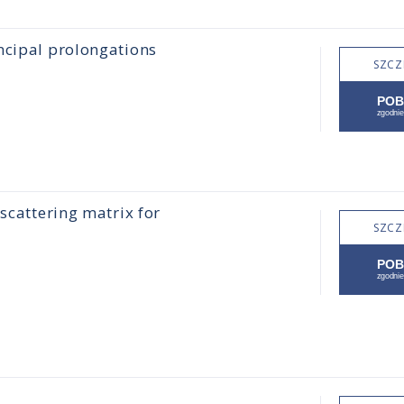
ncipal prolongations
SZCZ
scattering matrix for
SZCZ