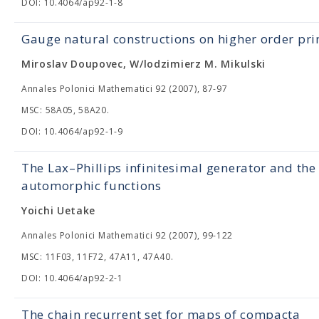
DOI: 10.4064/ap92-1-8
Gauge natural constructions on higher order pri
Miroslav Doupovec, W/lodzimierz M. Mikulski
Annales Polonici Mathematici 92 (2007), 87-97
MSC: 58A05, 58A20.
DOI: 10.4064/ap92-1-9
The Lax–Phillips infinitesimal generator and the 
automorphic functions
Yoichi Uetake
Annales Polonici Mathematici 92 (2007), 99-122
MSC: 11F03, 11F72, 47A11, 47A40.
DOI: 10.4064/ap92-2-1
The chain recurrent set for maps of compacta