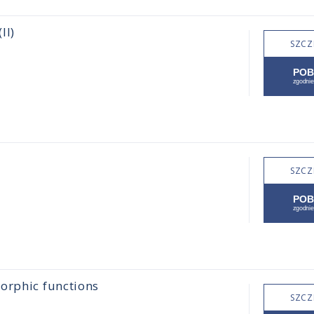
II)
SZCZ
SZCZ
orphic functions
SZCZ