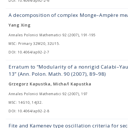
DOI: 10.4064/ap92-2-6
A decomposition of complex Monge–Ampère me
Yang Xing
Annales Polonici Mathematici 92 (2007), 191-195
MSC: Primary 32W20, 32U15.
DOI: 10.4064/ap92-2-7
Erratum to “Modularity of a nonrigid Calabi–Yau
13” (Ann. Polon. Math. 90 (2007), 89–98)
Grzegorz Kapustka, Micha/l Kapustka
Annales Polonici Mathematici 92 (2007), 197
MSC: 14G10, 14J32.
DOI: 10.4064/ap92-2-8
Fite and Kamenev type oscillation criteria for se