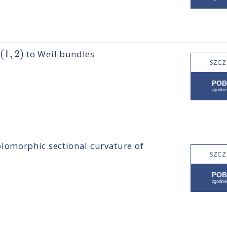
(
1
,
2
)
to Weil bundles
SZCZ
omorphic sectional curvature of
SZCZ