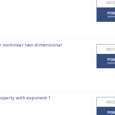
SZCZ
or nonlinear two-dimensional
SZCZ
property with exponent 1
SZCZ