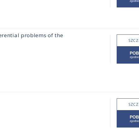
erential problems of the
SZCZ
SZCZ