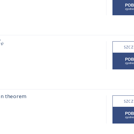
E
ψ
SZCZ
on theorem
SZCZ