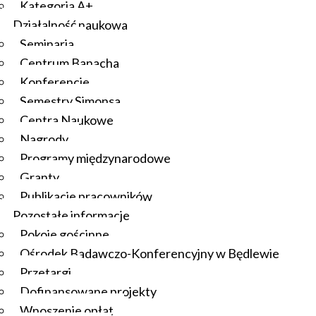
Kategoria A+
Działalność naukowa
Seminaria
Centrum Banacha
Konferencje
Semestry Simonsa
Centra Naukowe
Nagrody
Programy międzynarodowe
Granty
Publikacje pracowników
Pozostałe informacje
Pokoje gościnne
Ośrodek Badawczo-Konferencyjny w Będlewie
Przetargi
Dofinansowane projekty
Wnoszenie opłat