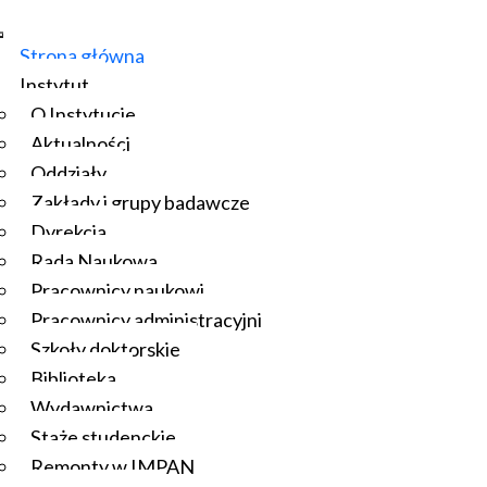
Strona główna
Instytut
O Instytucie
Aktualności
Oddziały
Zakłady i grupy badawcze
Dyrekcja
Rada Naukowa
Pracownicy naukowi
Pracownicy administracyjni
Szkoły doktorskie
Biblioteka
Wydawnictwa
Staże studenckie
Remonty w IMPAN