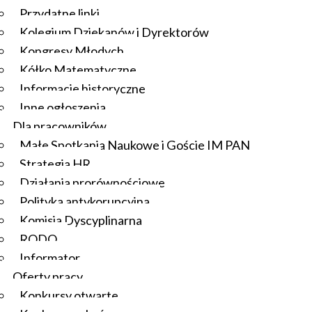
Przydatne linki
Kolegium Dziekanów i Dyrektorów
Kongresy Młodych
Kółko Matematyczne
Informacje historyczne
Inne ogłoszenia
Dla pracowników
Małe Spotkania Naukowe i Goście IM PAN
Strategia HR
Działania prorównościowe
Polityka antykorupcyjna
Komisja Dyscyplinarna
RODO
Informator
Oferty pracy
Konkursy otwarte